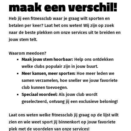
maak een verschil!
Heb jij een fitnessclub waar je graag wilt sporten en
betalen per keer? Laat het ons weten! Wij zijn op zoek
naar de beste plekken om onze services uit te breiden en
jouw stem telt.
Waarom meedoen?
Maak jouw stem hoorbaar:
Help ons ontdekken
welke clubs populair zijn in jouw buurt.
Meer kansen, meer sporten:
Hoe meer leden we
samen verzamelen, hoe sneller we jouw favoriete
club kunnen toevoegen.
Speciaal voordeel:
Als jouw club wordt
geselecteerd, ontvang jij een exclusieve beloning!
Laat ons weten welke fitnessclub jij graag op de lijst wilt
zien en wie weet sport jij binnenkort op jouw favoriete
plek met de voordelen van onze services!