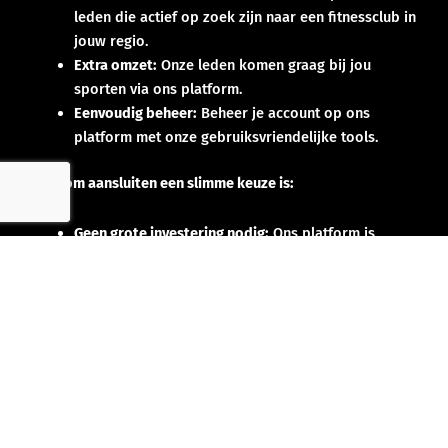
leden die actief op zoek zijn naar een fitnessclub in
jouw regio.
Extra omzet:
Onze leden komen graag bij jou
sporten via ons platform.
Eenvoudig beheer:
Beheer je account op ons
platform met onze gebruiksvriendelijke tools.
Waarom aansluiten een slimme keuze is:
Geen grote investering nodig:
Ons platform is
ontworpen om direct resultaat te leveren zonder
enige opstartkosten.
Direct voordeel:
Profiteer van onze marketing- en
promotiecampagnes om jouw club in de spotlight
te zetten.
Samen groeien naar
succes!