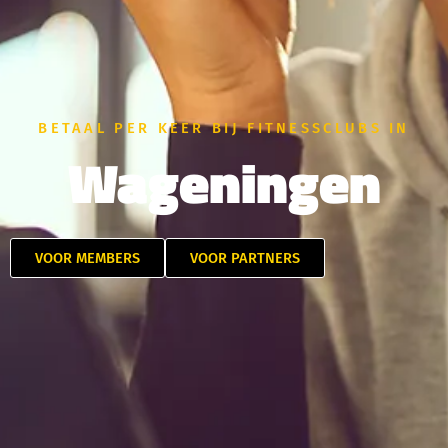
BETAAL PER KEER BIJ FITNESSCLUBS IN
Wageningen
VOOR MEMBERS
VOOR PARTNERS