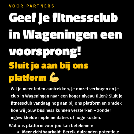
VOOR PARTNERS
Geef je fitnessclub
in Wageningen een
voorsprong!
Sluit je aan bij ons
platform
Wil je meer leden aantrekken, je omzet verhogen en je
club in Wageningen naar een hoger niveau tillen? Sluit je
fitnessclub vandaag nog aan bij ons platform en ontdek
hoe wij jouw business kunnen versterken – zonder
ingewikkelde implementaties of hoge kosten.
Wat ons platform voor jou kan betekenen:
Meer zichtbaarheid:
Bereik duizenden potentiële