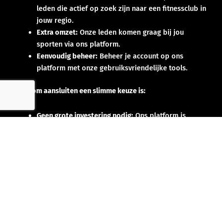
leden die actief op zoek zijn naar een fitnessclub in
jouw regio.
Extra omzet:
Onze leden komen graag bij jou
sporten via ons platform.
Eenvoudig beheer:
Beheer je account op ons
platform met onze gebruiksvriendelijke tools.
Waarom aansluiten een slimme keuze is:
Geen grote investering nodig:
Ons platform is
ontworpen om direct resultaat te leveren zonder
enige opstartkosten.
Direct voordeel:
Profiteer van onze marketing- en
promotiecampagnes om jouw club in de spotlight
te zetten.
Samen groeien naar
succes!