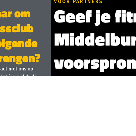
VOOR PARTNERS
Geef je fi
aar om
essclub
Middelbu
olgende
voorspron
brengen?
act met ons op!
Sluit je aan bij 
dat jouw club dé
en wil sporten.
Wil je meer leden aantrekken, je o
een hoger niveau tillen? Sluit je fi
ontdek hoe wij jouw business kunn
implementaties of hoge kosten.
Wat ons platform voor jou kan betek
hternaam
Meer zichtbaarheid:
Bereik du