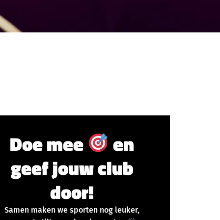
Doe mee
en
geef jouw club
door!
Samen maken we sporten nog leuker,