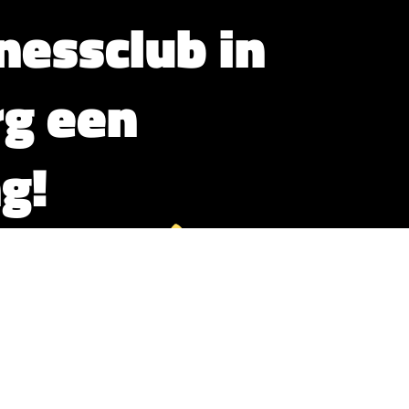
tnessclub in
rg een
g!
ons platform
mzet verhogen en je club in Middelburg naar
tnessclub vandaag nog aan bij ons platform en
en versterken – zonder ingewikkelde
enen:
izenden potentiële leden die actief op zoek