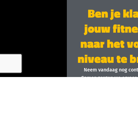
Ben je kl
jouw fitn
naar het v
niveau te 
Neem vandaag nog cont
Samen zorgen we ervoor 
plek wordt waar iedere
E-mail
Voornaam
Ac