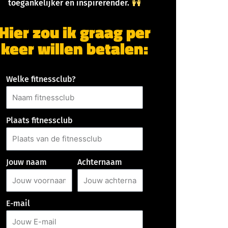
toegankelijker en inspirerender.
Hier zou ik graag per
keer willen betalen:
Welke fitnessclub?
Plaats fitnessclub
Jouw naam
Achternaam
E-mail