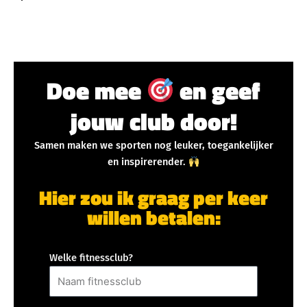
Doe mee
en geef
jouw club door!
Samen maken we sporten nog leuker, toegankelijker
en inspirerender.
Hier zou ik graag per keer
willen betalen:
Welke fitnessclub?