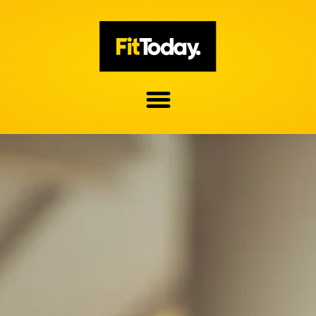
Ga
naar
de
inhoud