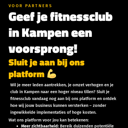
VOOR PARTNERS
Geef je fitnessclub
in Kampen een
voorsprong!
Sluit je aan bij ons
platform
Wil je meer leden aantrekken, je omzet verhogen en je
club in Kampen naar een hoger niveau tillen? Sluit je
fitnessclub vandaag nog aan bij ons platform en ontdek
hoe wij jouw business kunnen versterken – zonder
ingewikkelde implementaties of hoge kosten.
Wat ons platform voor jou kan betekenen:
Meer zichtbaarheid:
Bereik duizenden potentiële