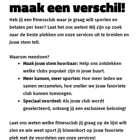
maak een verschil!
Heb jij een fitnessclub waar je graag wilt sporten en
betalen per keer? Laat het ons weten! Wij zijn op zoek
naar de beste plekken om onze services uit te breiden en
jouw stem telt.
Waarom meedoen?
Maak jouw stem hoorbaar:
Help ons ontdekken
welke clubs populair zijn in jouw buurt.
Meer kansen, meer sporten:
Hoe meer leden we
samen verzamelen, hoe sneller we jouw favoriete
club kunnen toevoegen.
Speciaal voordeel:
Als jouw club wordt
geselecteerd, ontvang jij een exclusieve beloning!
Laat ons weten welke fitnessclub jij graag op de lijst wilt
zien en wie weet sport jij binnenkort op jouw favoriete
plek met de voordelen van onze services!