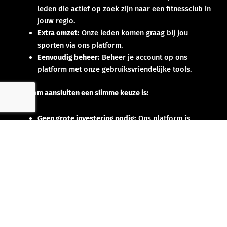
leden die actief op zoek zijn naar een fitnessclub in
jouw regio.
Extra omzet:
Onze leden komen graag bij jou
sporten via ons platform.
Eenvoudig beheer:
Beheer je account op ons
platform met onze gebruiksvriendelijke tools.
Waarom aansluiten een slimme keuze is:
Geen grote investering nodig:
Ons platform is
ontworpen om direct resultaat te leveren zonder
enige opstartkosten.
Direct voordeel:
Profiteer van onze marketing- en
promotiecampagnes om jouw club in de spotlight
te zetten.
Samen groeien naar
succes!