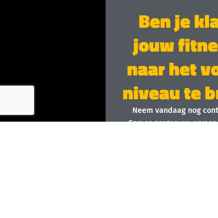
Ben je kl
jouw fitn
naar het v
niveau te 
Neem vandaag nog cont
Samen zorgen we ervoor 
plek wordt waar iedere
E-mail
Voornaam
Ac