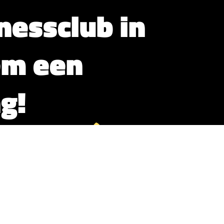
tnessclub in
em een
g!
ons platform
mzet verhogen en je club in Doetinchem naar
tnessclub vandaag nog aan bij ons platform en
en versterken – zonder ingewikkelde
enen:
izenden potentiële leden die actief op zoek