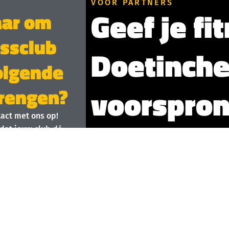
VOOR PARTNERS
Geef je fi
aar om
essclub
Doetinch
olgende
voorspron
brengen?
act met ons op!
Sluit je aan bij 
dat jouw club dé
en wil sporten.
Wil je meer leden aantrekken, je o
een hoger niveau tillen? Sluit je fi
ontdek hoe wij jouw business kunn
implementaties of hoge kosten.
Wat ons platform voor jou kan betek
hternaam
Meer zichtbaarheid:
Bereik du