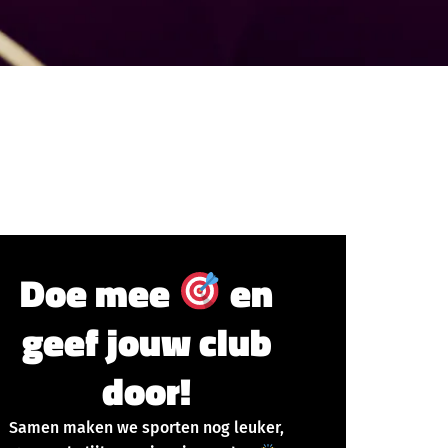
Doe mee
en
geef jouw club
door!
Samen maken we sporten nog leuker,