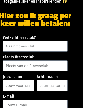
toegankelijker en inspirerender.
Hier zou ik graag per
keer willen betalen:
Welke fitnessclub?
Plaats fitnessclub
Jouw naam
Achternaam
E-mail