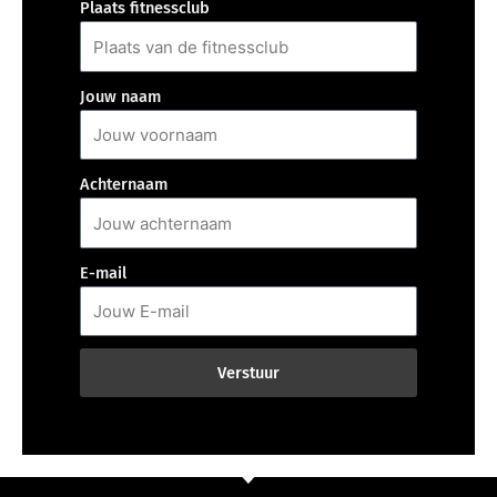
Plaats fitnessclub
Jouw naam
Achternaam
E-mail
Verstuur