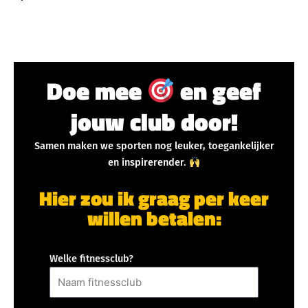
Doe mee
en geef
jouw club door!
Samen maken we sporten nog leuker, toegankelijker
en inspirerender.
Hier zou ik graag per keer
willen betalen:
Welke fitnessclub?