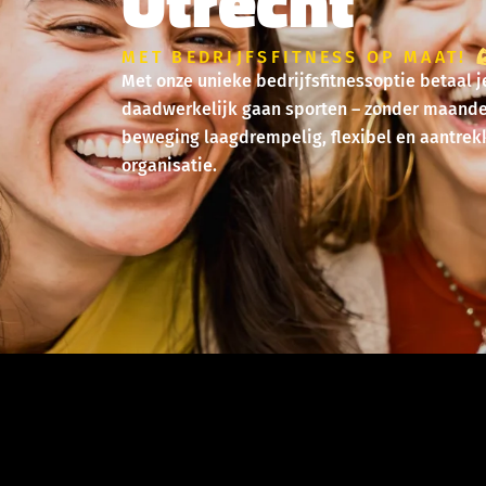
Utrecht
MET BEDRIJFSFITNESS OP MAAT!
Met onze unieke bedrijfsfitnessoptie betaal
daadwerkelijk gaan sporten – zonder maandel
beweging laagdrempelig, flexibel en aantrekk
organisatie.