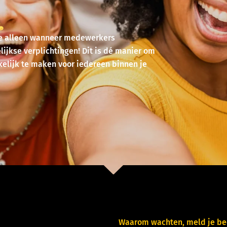
 je alleen wanneer medewerkers
ijkse verplichtingen! Dit is dé manier om
elijk te maken voor iedereen binnen je
Waarom wachten, meld je bed