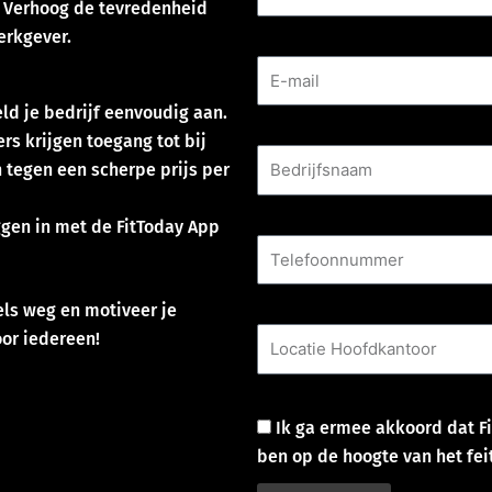
Verhoog de tevredenheid
erkgever.
E-mail
d je bedrijf eenvoudig aan.
Bedrijfsnaam
s krijgen toegang tot bij
 tegen een scherpe prijs per
Telefoonnummer
en in met de FitToday App
Locatie Hoofdkantoor
ls weg en motiveer je
oor iedereen!
Goedkeuring
Ik ga ermee akkoord dat Fi
ben op de hoogte van het feit