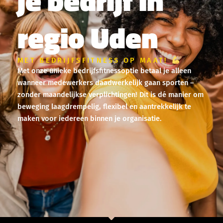
je bedrijf in
regio Uden
MET BEDRIJFSFITNESS OP MAAT!
Met onze unieke bedrijfsfitnessoptie betaal je alleen
wanneer medewerkers daadwerkelijk gaan sporten –
zonder maandelijkse verplichtingen! Dit is dé manier om
beweging laagdrempelig, flexibel en aantrekkelijk te
maken voor iedereen binnen je organisatie.