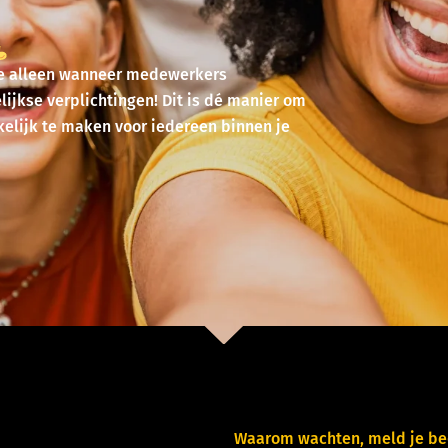
 je alleen wanneer medewerkers
ijkse verplichtingen! Dit is dé manier om
elijk te maken voor iedereen binnen je
Waarom wachten, meld je bed