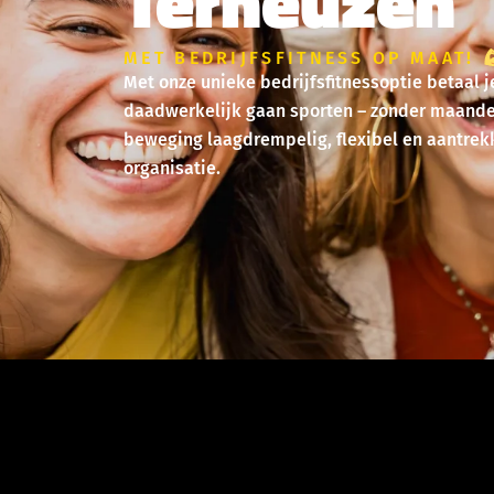
Terneuzen
MET BEDRIJFSFITNESS OP MAAT!
Met onze unieke bedrijfsfitnessoptie betaal
daadwerkelijk gaan sporten – zonder maandel
beweging laagdrempelig, flexibel en aantrekk
organisatie.