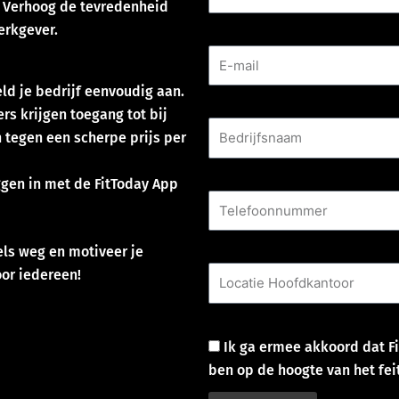
Verhoog de tevredenheid
erkgever.
E-mail
d je bedrijf eenvoudig aan.
Bedrijfsnaam
s krijgen toegang tot bij
 tegen een scherpe prijs per
Telefoonnummer
en in met de FitToday App
Locatie Hoofdkantoor
ls weg en motiveer je
oor iedereen!
Goedkeuring
Ik ga ermee akkoord dat Fi
ben op de hoogte van het feit