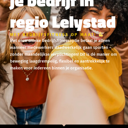
je bedrijf in
regio Lelystad
MET BEDRIJFSFITNESS OP MAAT!
Met onze unieke bedrijfsfitnessoptie betaal je alleen
wanneer medewerkers daadwerkelijk gaan sporten –
zonder maandelijkse verplichtingen! Dit is dé manier om
beweging laagdrempelig, flexibel en aantrekkelijk te
maken voor iedereen binnen je organisatie.