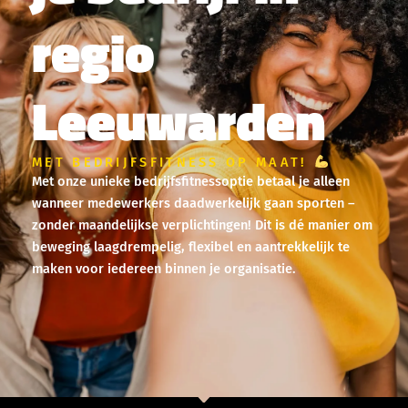
regio
Leeuwarden
MET BEDRIJFSFITNESS OP MAAT!
Met onze unieke bedrijfsfitnessoptie betaal je alleen
wanneer medewerkers daadwerkelijk gaan sporten –
zonder maandelijkse verplichtingen! Dit is dé manier om
beweging laagdrempelig, flexibel en aantrekkelijk te
maken voor iedereen binnen je organisatie.