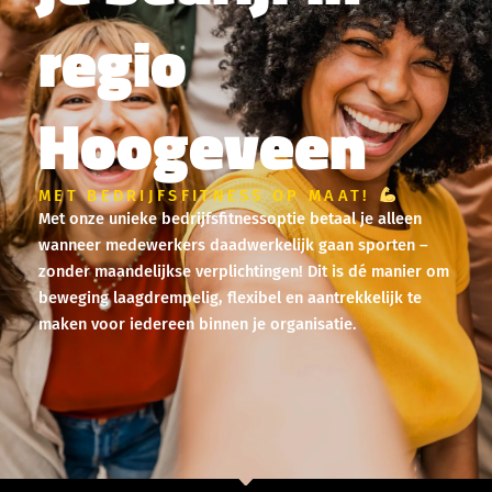
regio
Hoogeveen
MET BEDRIJFSFITNESS OP MAAT!
Met onze unieke bedrijfsfitnessoptie betaal je alleen
wanneer medewerkers daadwerkelijk gaan sporten –
zonder maandelijkse verplichtingen! Dit is dé manier om
beweging laagdrempelig, flexibel en aantrekkelijk te
maken voor iedereen binnen je organisatie.