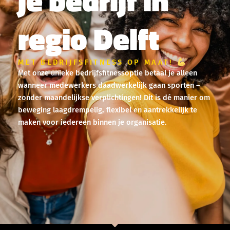
je bedrijf in
regio Delft
MET BEDRIJFSFITNESS OP MAAT!
Met onze unieke bedrijfsfitnessoptie betaal je alleen
wanneer medewerkers daadwerkelijk gaan sporten –
zonder maandelijkse verplichtingen! Dit is dé manier om
beweging laagdrempelig, flexibel en aantrekkelijk te
maken voor iedereen binnen je organisatie.