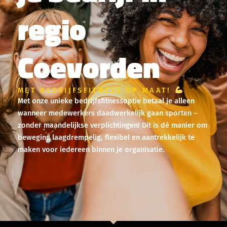
regio
Coevorden
MET BEDRIJFSFITNESS OP MAAT!
Met onze unieke bedrijfsfitnessoptie betaal je alleen
wanneer medewerkers daadwerkelijk gaan sporten –
zonder maandelijkse verplichtingen! Dit is dé manier om
beweging laagdrempelig, flexibel en aantrekkelijk te
maken voor iedereen binnen je organisatie.